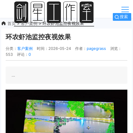
搜索
首页
>
客户案例
> 环农虾池监控夜视效果
环农虾池监控夜视效果
分类：
客户案例
时间：2026-05-24
作者：
pagegrass
浏览：
553
评论：
0
...